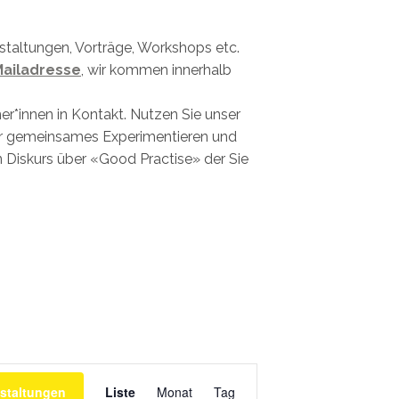
staltungen, Vorträge, Workshops etc.
ailadresse
, wir kommen innerhalb
er*innen in Kontakt. Nutzen Sie unser
ür gemeinsames Experimentieren und
 Diskurs über «Good Practise» der Sie
Veranstaltung
Ansichtennavigation
staltungen
Liste
Monat
Tag