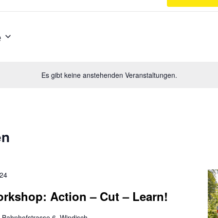
e
Es gibt keine anstehenden Veranstaltungen.
en
024
rkshop: Action – Cut – Learn!
h
Bahnhofstrasse 6, Windisch