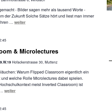
 gemacht - Bilder sagen mehr als tausend Worte -
um der Zukunft Solche Sätze hört und liest man immer
Jahren …
weiter
2:45
room & Microlectures
9.W.19
Hofackerstrasse 30, Muttenz
hläuchen: Warum Flipped Classroom eigentlich ein
 und welche Rolle Microlectures dabei spielen.
ochschulkontext meist Inverted Classroom) ist
n …
weiter
2:45