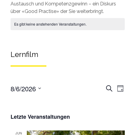
Austausch und Kompetenzgewinn – ein Diskurs
über «Good Practise» der Sie weiterbringt.
Es gibt keine anstehenden Veranstaltungen.
Lernfilm
Veran
8/6/2026
Suche
Tag
Ansic
Wählen
Veransta
Sie
Such-
das
Letzte Veranstaltungen
und
Datum
Ansichten
aus.
JUN