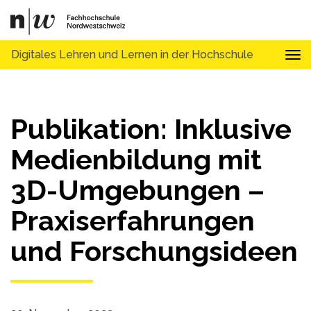
Digitales Lehren und Lernen in der Hochschule
Tog
Publikation: Inklusive
Medienbildung mit
3D-Umgebungen –
Praxiserfahrungen
und Forschungsideen