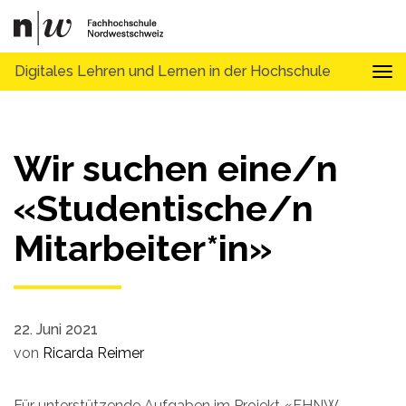
Digitales Lehren und Lernen in der Hochschule
Tog
Wir suchen eine/n
«Studentische/n
Mitarbeiter*in»
22. Juni 2021
von
Ricarda Reimer
Für unterstützende Aufgaben im Projekt «FHNW