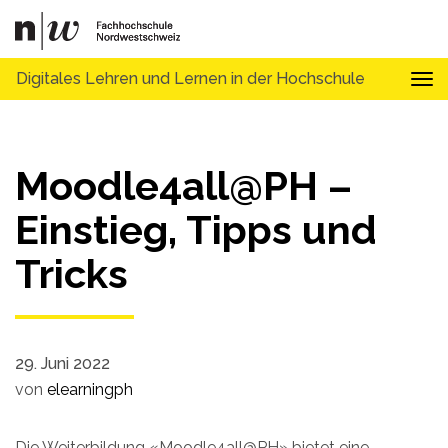
Digitales Lehren und Lernen in der Hochschule
Tog
Moodle4all@PH –
Einstieg, Tipps und
Tricks
29. Juni 2022
von
elearningph
Die Weiterbildung «Moodle4all@PH» bietet eine