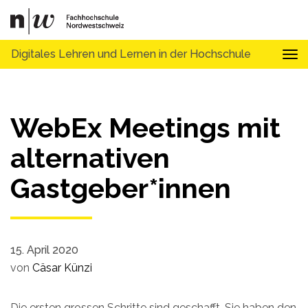
Digitales Lehren und Lernen in der Hochschule
Tog
WebEx Meetings mit
alternativen
Gastgeber*innen
15. April 2020
von
Cäsar Künzi
Die ersten grossen Schritte sind geschafft. Sie haben den