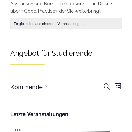
Austausch und Kompetenzgewinn – ein Diskurs
über «Good Practise» der Sie weiterbringt.
Es gibt keine anstehenden Veranstaltungen.
Angebot für Studierende
Veran
Kommende
Suche
Liste
Ansic
Wählen
Veransta
Sie
Such-
das
Letzte Veranstaltungen
und
Datum
Ansichten
aus.
FEB