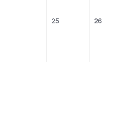
0
0
25
26
Veranstaltungen,
Veranstalt