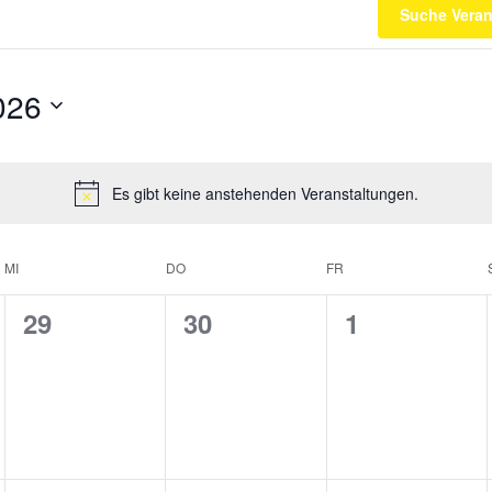
Suche Veran
026
Es gibt keine anstehenden Veranstaltungen.
MI
DO
FR
0
0
0
29
30
1
ungen,
Veranstaltungen,
Veranstaltungen,
Veranstaltu