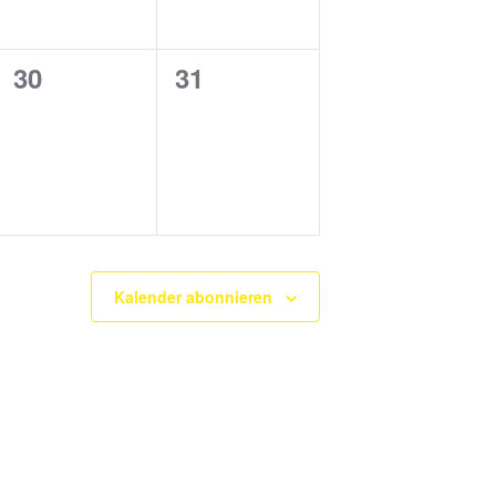
0
0
30
31
ngen,
Veranstaltungen,
Veranstaltungen,
Kalender abonnieren