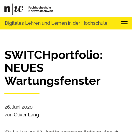
Digitales Lehren und Lernen in der Hochschule
Tog
SWITCHportfolio:
NEUES
Wartungsfenster
26. Juni 2020
von
Oliver Lang
Wir hatten am
03. Juni in unserem Beitrag
über ein