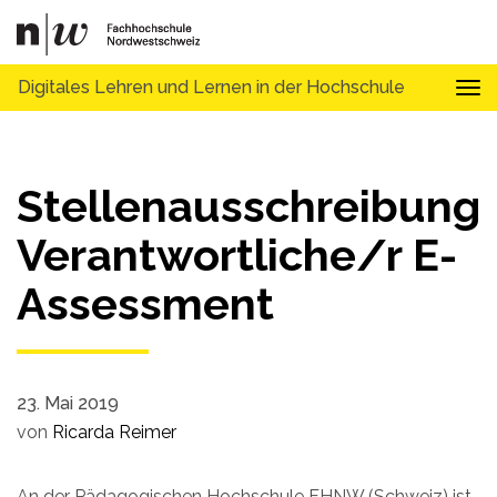
Digitales Lehren und Lernen in der Hochschule
Tog
Stellenausschreibung
Verantwortliche/r E-
Assessment
23. Mai 2019
von
Ricarda Reimer
An der Pädagogischen Hochschule FHNW (Schweiz) ist