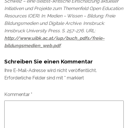
Schweiz – eine (selbst-)kritische Einschätzung aktueller
Initiativen und Projekte zum Themenfeld Open Education
Resources (OER). In: Medien – Wissen – Bildung: Freie
Bildungsmedien und Digitale Archive. Innsbruck:
Innsbruck University Press. S. 257-276. URL:
http://www.uibk.ac.at/iup/buch_pdfs/freie-
bildungsmedien_web.pdf
.
Schreiben Sie einen Kommentar
Ihre E-Mail-Adresse wird nicht veröffentlicht.
Erforderliche Felder sind mit
*
markiert
Kommentar
*