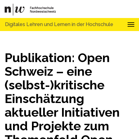
Digitales Lehren und Lernen in der Hochschule
Tog
Publikation: Open
Schweiz – eine
(selbst-)kritische
Einschätzung
aktueller Initiativen
und Projekte zum