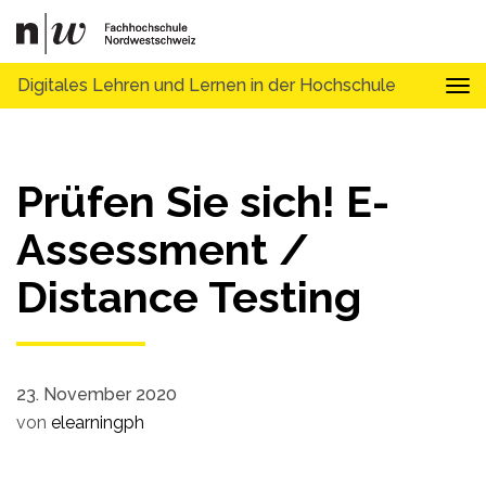
Digitales Lehren und Lernen in der Hochschule
Tog
Prüfen Sie sich! E-
Assessment /
Distance Testing
23. November 2020
von
elearningph