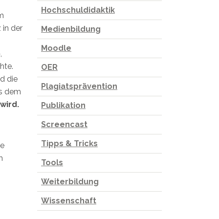
Hochschuldidaktik
im
 in der
Medienbildung
Moodle
,
hte.
OER
d die
Plagiatsprävention
ls dem
wird.
Publikation
Screencast
Tipps & Tricks
ie
m
Tools
Weiterbildung
Wissenschaft