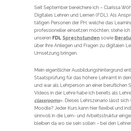
Seit September bereichere ich – Clarissa Wöh
Digitales Lehren und Lernen (FDL). Als Anspr
tätigen Personen der PH, welche das Lear
professioneller einsetzen möchten, stehe ich
unseren
FDL
Sprechstunden
sowie
Beratu
über Ihre Anliegen und Fragen zu digitalen 
Umsetzung bringen.
Mein eigentlicher Ausbildungshintergrund e
Staatsprüfung für das höhere Lehramt in de
und war als Lehrperson an einer beruflichen S
Videos in der Lehre habe ich bereits als Lehr
classrooms
». Dieses Lehrszenario lässt si
Moodle? Jeder Kurs kann hier flexibel und in
sinnvoll in die Lern- und Arbeitsstruktur eing
bleiben da wo sie sein sollen – bei den Lehre