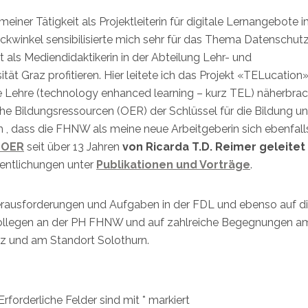
ner Tätigkeit als Projektleiterin für digitale Lernangebote 
lickwinkel sensibilisierte mich sehr für das Thema Datenschutz
 als Mediendidaktikerin in der Abteilung Lehr- und
ät Graz profitieren. Hier leitete ich das Projekt «TELucation»
Lehre (technology enhanced learning – kurz TEL) näherbrac
he Bildungsressourcen (OER) der Schlüssel für die Bildung un
ch , dass die FHNW als meine neue Arbeitgeberin sich ebenfal
 OER
seit über 13 Jahren
von Ricarda T.D. Reimer geleitet 
fentlichungen unter
Publikationen und Vorträge
.
Herausforderungen und Aufgaben in der FDL und ebenso auf d
ollegen an der PH FHNW und auf zahlreiche Begegnungen a
 und am Standort Solothurn.
Erforderliche Felder sind mit
*
markiert