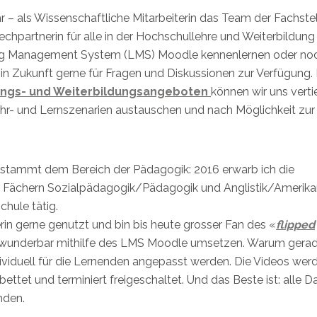
r – als Wissenschaftliche Mitarbeiterin das Team der Fachste
echpartnerin für alle in der Hochschullehre und Weiterbildung
ning Management System (LMS) Moodle kennenlernen oder no
 in Zukunft gerne für Fragen und Diskussionen zur Verfügung. 
ngs- und Weiterbildungsangeboten
können wir uns verti
Lehr- und Lernszenarien austauschen und nach Möglichkeit zur
ntstammt dem Bereich der Pädagogik: 2016 erwarb ich die
n Fächern Sozialpädagogik/Pädagogik und Anglistik/Amerikan
chule tätig.
erin gerne genutzt und bin bis heute grosser Fan des «
flipped
ch wunderbar mithilfe des LMS Moodle umsetzen. Warum gera
dividuell für die Lernenden angepasst werden. Die Videos wer
ebettet und terminiert freigeschaltet. Und das Beste ist: alle D
nden.