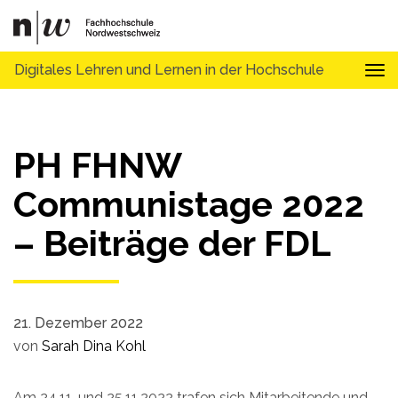
Digitales Lehren und Lernen in der Hochschule
Tog
PH FHNW
Communistage 2022
– Beiträge der FDL
21. Dezember 2022
von
Sarah Dina Kohl
Am 24.11. und 25.11.2022 trafen sich Mitarbeitende und