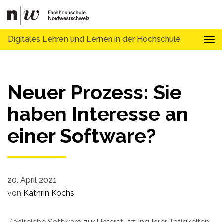
Digitales Lehren und Lernen in der Hochschule
Tog
Neuer Prozess: Sie
haben Interesse an
einer Software?
20. April 2021
von
Kathrin Kochs
Zahlreiche Software zur Unterstützung Ihrer Tätigkeiten