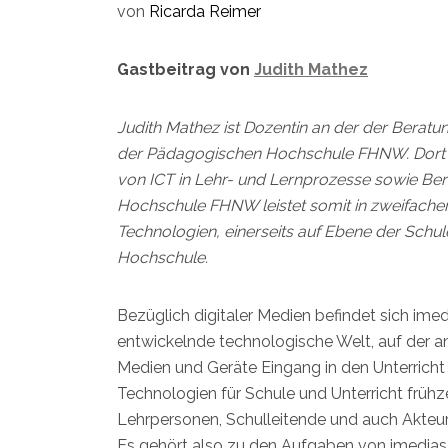
von
Ricarda Reimer
Gastbeitrag von
Judith Mathez
Judith Mathez ist Dozentin an der der Beratun
der
Pädagogischen Hochschule FHNW. Dort er
von ICT in Lehr- und Lernprozesse sowie Ber
Hochschule FHNW leistet somit in zweifacher 
Technologien, einerseits auf Ebene der Schule
Hochschule.
Bezüglich digitaler Medien befindet sich imed
entwickelnde technologische Welt, auf der a
Medien und Geräte Eingang in den Unterricht f
Technologien für Schule und Unterricht früh
Lehrpersonen, Schulleitende und auch Akteur/
Es gehört also zu den Aufgaben von imedias