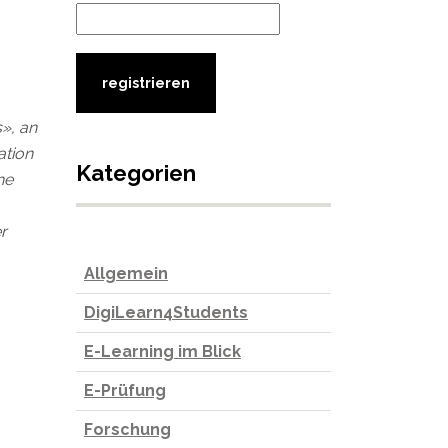
», an
ation
Kategorien
he
r
Allgemein
DigiLearn4Students
E-Learning im Blick
E-Prüfung
Forschung