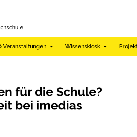
ochschule
& Veranstaltungen
Wissenskiosk
Projek
n für die Schule?
it bei imedias