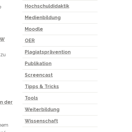
Hochschuldidaktik
e
Medienbildung
Moodle
TW
OER
Plagiatsprävention
 zu
Publikation
Screencast
Tipps & Tricks
Tools
in der
Weiterbildung
Wissenschaft
inem