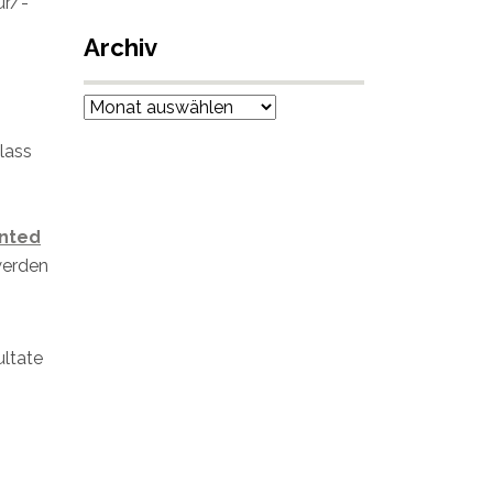
ur/-
Archiv
Archiv
lass
ented
werden
ultate