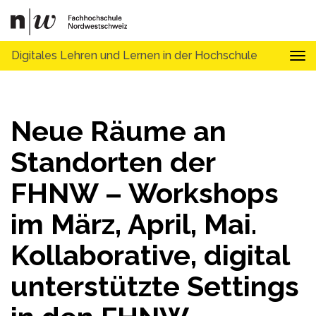
Digitales Lehren und Lernen in der Hochschule
Tog
Neue Räume an
Standorten der
FHNW – Workshops
im März, April, Mai.
Kollaborative, digital
unterstützte Settings