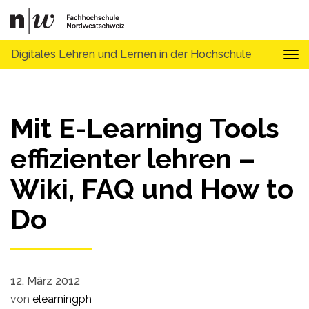
Digitales Lehren und Lernen in der Hochschule
Tog
Mit E-Learning Tools
effizienter lehren –
Wiki, FAQ und How to
Do
12. März 2012
von
elearningph