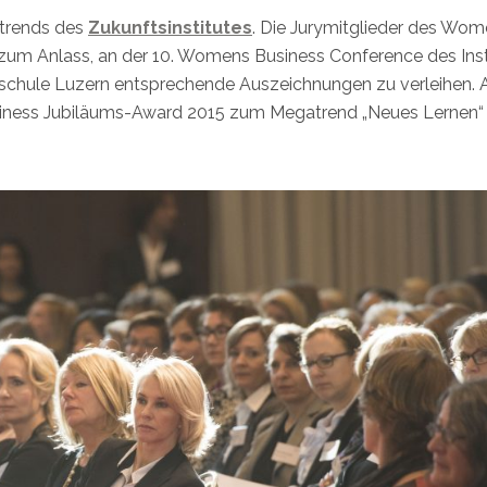
atrends des
Zukunftsinstitutes
. Die Jurymitglieder des Wom
um Anlass, an der 10. Womens Business Conference des Inst
hschule Luzern entsprechende Auszeichnungen zu verleihen. 
iness Jubiläums-Award 2015 zum Megatrend „Neues Lernen“