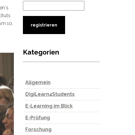
en`s
ituts
Am 10.
Kategorien
Allgemein
DigiLearn4Students
E-Learning im Blick
E-Prüfung
Forschung