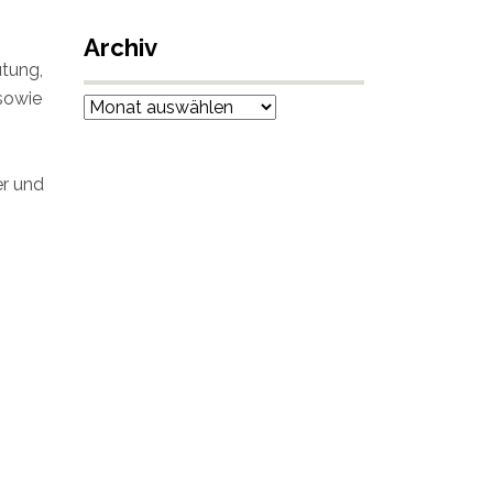
Archiv
utung,
 sowie
Archiv
er und