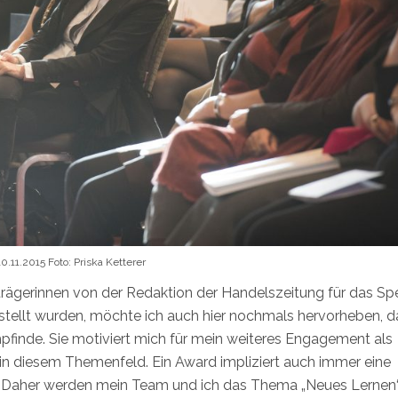
11.2015 Foto: Priska Ketterer
strägerinnen von der Redaktion der Handelszeitung für das Sp
stellt wurden, möchte ich auch hier nochmals hervorheben, d
pfinde. Sie motiviert mich für mein weiteres Engagement als
 in diesem Themenfeld. Ein Award impliziert auch immer eine
e. Daher werden mein Team und ich das Thema „Neues Lernen“