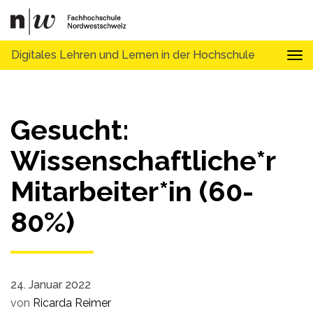
Digitales Lehren und Lernen in der Hochschule
Tog
Gesucht:
Wissenschaftliche*r
Mitarbeiter*in (60-
80%)
24. Januar 2022
von
Ricarda Reimer