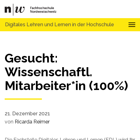
Digitales Lehren und Lernen in der Hochschule
Tog
Gesucht:
Wissenschaftl.
Mitarbeiter*in (100%)
21. Dezember 2021
von
Ricarda Reimer
Die Fachstelle Digitales Lehren und Lernen (FDL) wird Ihr