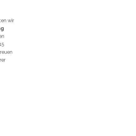
en wir
ng
en
15
freuen
rer