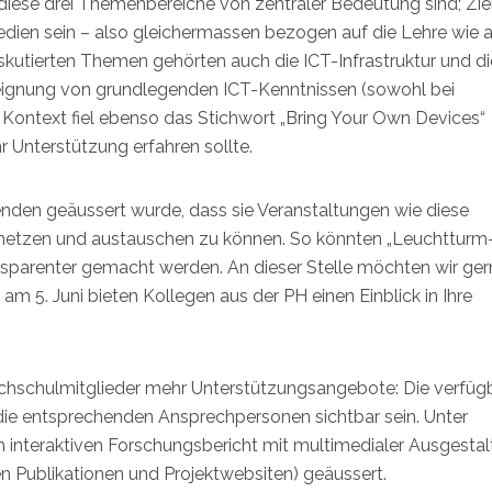
iese drei Themenbereiche von zentraler Bedeutung sind; Zie
Medien sein – also gleichermassen bezogen auf die Lehre wie 
iskutierten Themen gehörten auch die ICT-Infrastruktur und di
eignung von grundlegenden ICT-Kenntnissen (sowohl bei
 Kontext fiel ebenso das Stichwort „Bring Your Own Devices“
Unterstützung erfahren sollte.
enden geäussert wurde, dass sie Veranstaltungen wie diese
ernetzen und austauschen zu können. So könnten „Leuchtturm
ransparenter gemacht werden. An dieser Stelle möchten wir ger
 5. Juni bieten Kollegen aus der PH einen Einblick in Ihre
chschulmitglieder mehr Unterstützungsangebote: Die verfüg
ie entsprechenden Ansprechpersonen sichtbar sein. Unter
nteraktiven Forschungsbericht mit multimedialer Ausgesta
 Publikationen und Projektwebsiten) geäussert.