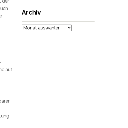
l der
auch
Archiv
e
Archiv
-
ne auf
baren
ltung