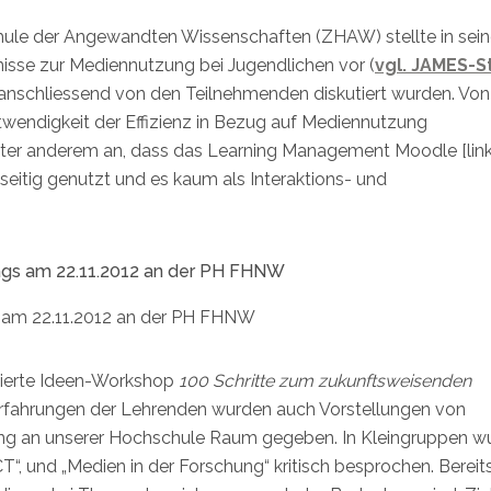
schule der Angewandten Wissenschaften (ZHAW) stellte in sei
nisse zur Mediennutzung bei Jugendlichen vor (
vgl. JAMES-S
e anschliessend von den Teilnehmenden diskutiert wurden. Vo
twendigkeit der Effizienz in Bezug auf Mediennutzung
nter anderem an, dass das Learning Management Moodle [lin
eitig genutzt und es kaum als Interaktions- und
gs am 22.11.2012 an der PH FHNW
tierte Ideen-Workshop
100 Schritte zum zukunftsweisenden
rfahrungen der Lehrenden wurden auch Vorstellungen von
ng an unserer Hochschule Raum gegeben. In Kleingruppen w
T“, und „Medien in der Forschung“ kritisch besprochen. Bereit