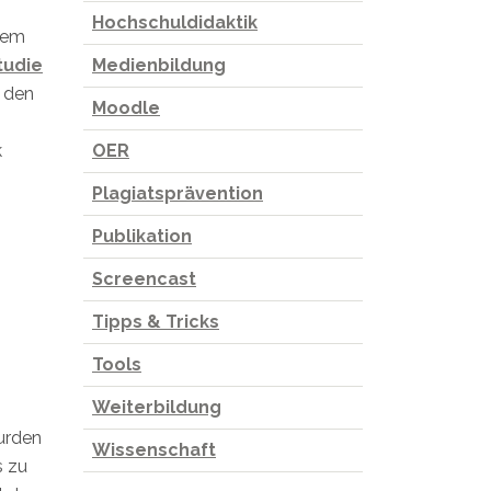
Hochschuldidaktik
nem
tudie
Medienbildung
n den
Moodle
k
OER
Plagiatsprävention
Publikation
Screencast
Tipps & Tricks
Tools
Weiterbildung
urden
Wissenschaft
s zu