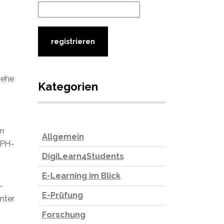
iehe
Kategorien
im
Allgemein
 PH-
DigiLearn4Students
E-Learning im Blick
–
E-Prüfung
nter
Forschung