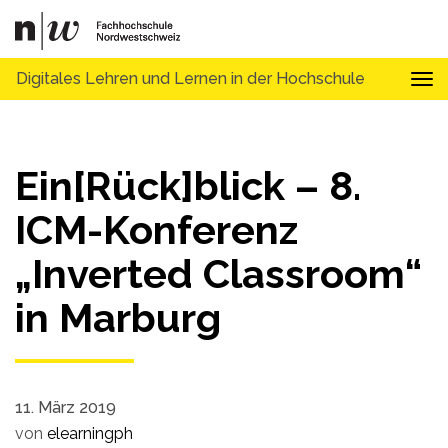
Digitales Lehren und Lernen in der Hochschule
Tog
Ein[Rück]blick – 8.
ICM-Konferenz
„Inverted Classroom“
in Marburg
11. März 2019
von
elearningph