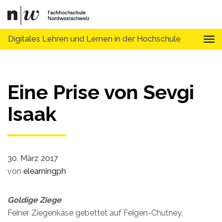
Digitales Lehren und Lernen in der Hochschule
Tog
Eine Prise von Sevgi
Isaak
30. März 2017
von
elearningph
Goldige Ziege
Feiner Ziegenkäse gebettet auf Feigen-Chutney,