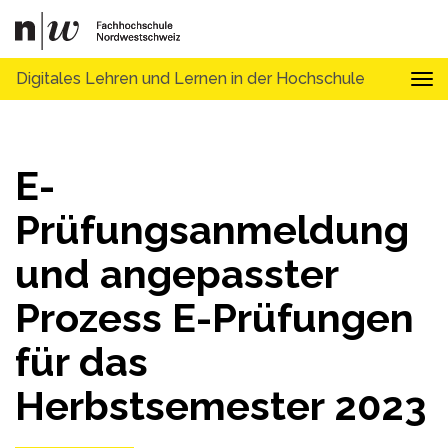
Digitales Lehren und Lernen in der Hochschule
Tog
E-
Prüfungsanmeldung
und angepasster
Prozess E-Prüfungen
für das
Herbstsemester 2023