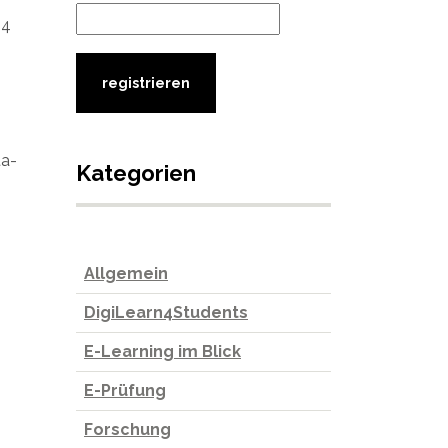
94
ta-
Kategorien
Allgemein
DigiLearn4Students
E-Learning im Blick
E-Prüfung
Forschung