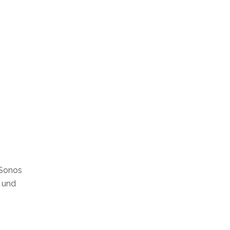
 Sonos
n und