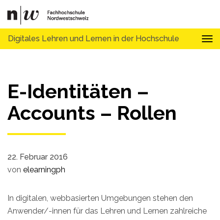
Digitales Lehren und Lernen in der Hochschule
Tog
E-Identitäten –
Accounts – Rollen
22. Februar 2016
von
elearningph
In digitalen, webbasierten Umgebungen stehen den
Anwender/-innen für das Lehren und Lernen zahlreiche