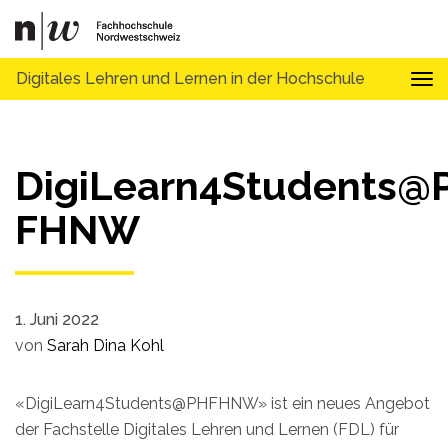
Digitales Lehren und Lernen in der Hochschule
Tog
DigiLearn4Students@
FHNW
1. Juni 2022
von
Sarah Dina Kohl
«DigiLearn4Students@PHFHNW» ist ein neues Angebot
der Fachstelle Digitales Lehren und Lernen (FDL) für