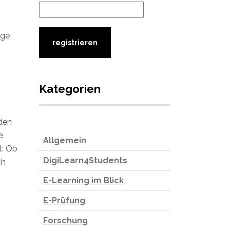
ige
Kategorien
nden
e
Allgemein
t: Ob
DigiLearn4Students
ch
E-Learning im Blick
E-Prüfung
Forschung