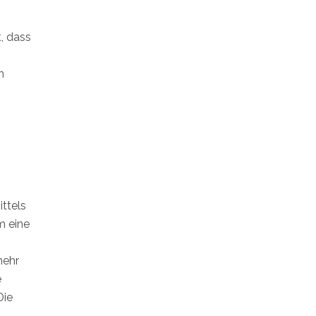
t, dass
n
ttels
m eine
mehr
e
Die