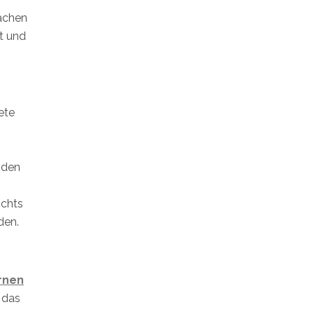
machen
t und
ete
nden
ichts
den.
ernen
 das