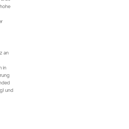
 hohe
er
z an
 in
hrung
ended
ng) und