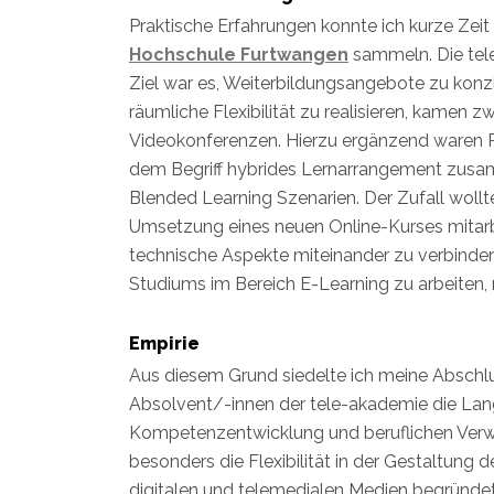
Praktische Erfahrungen konnte ich kurze Zei
Hochschule Furtwangen
sammeln. Die tele
Ziel war es, Weiterbildungsangebote zu konz
räumliche Flexibilität zu realisieren, kamen 
Videokonferenzen. Hierzu ergänzend waren P
dem Begriff hybrides Lernarrangement zusa
Blended Learning Szenarien. Der Zufall woll
Umsetzung eines neuen Online-Kurses mitarb
technische Aspekte miteinander zu verbinde
Studiums im Bereich E-Learning zu arbeiten, m
Empirie
Aus diesem Grund siedelte ich meine Abschlu
Absolvent/-innen der tele-akademie die Lang
Kompetenzentwicklung und beruflichen Verwe
besonders die Flexibilität in der Gestaltung 
digitalen und telemedialen Medien begründet 