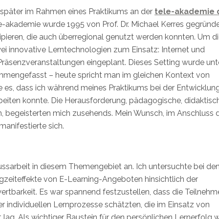
t später im Rahmen eines Praktikums an der
tele-akademie 
-akademie wurde 1995 von Prof. Dr. Michael Kerres gegründet
ipieren, die auch überregional genutzt werden konnten. Um d
zwei innovative Lerntechnologien zum Einsatz: Internet und
räsenzveranstaltungen eingeplant. Dieses Setting wurde unt
mmengefasst – heute spricht man im gleichen Kontext von
te es, dass ich während meines Praktikums bei der Entwicklun
eiten konnte. Die Herausforderung, pädagogische, didaktisc
n, begeisterten mich zusehends. Mein Wunsch, im Anschluss 
anifestierte sich.
ssarbeit in diesem Themengebiet an. Ich untersuchte bei de
zeiteffekte von E-Learning-Angeboten hinsichtlich der
rtbarkeit. Es war spannend festzustellen, dass die Teilneh
der individuellen Lernprozesse schätzten, die im Einsatz von
lag. Als wichtiger Baustein für den persönlichen Lernerfolg 