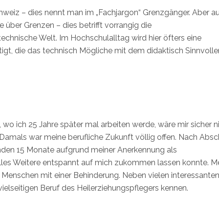
chweiz – dies nennt man im „Fachjargon“ Grenzgänger. Aber a
 über Grenzen – dies betrifft vorrangig die
chnische Welt. Im Hochschulalltag wird hier öfters eine
gt, die das technisch Mögliche mit dem didaktisch Sinnvolle
o ich 25 Jahre später mal arbeiten werde, wäre mir sicher n
Damals war meine berufliche Zukunft völlig offen. Nach Absc
nden 15 Monate aufgrund meiner Anerkennung als
ch alles Weitere entspannt auf mich zukommen lassen konnte. M
ür Menschen mit einer Behinderung. Neben vielen interessante
ielseitigen Beruf des Heilerziehungspflegers kennen.