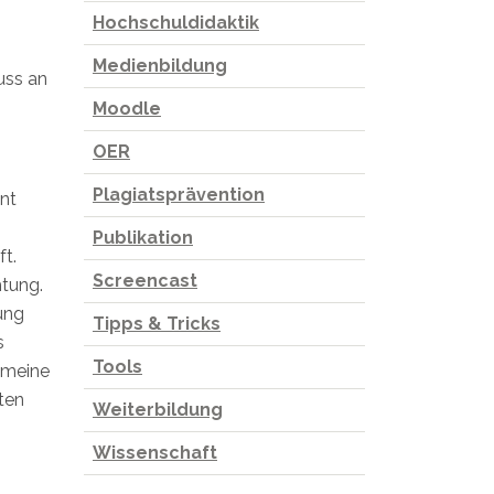
Hochschuldidaktik
Medienbildung
uss an
Moodle
OER
Plagiatsprävention
ont
Publikation
t.
Screencast
htung.
ung
Tipps & Tricks
s
Tools
 meine
ten
Weiterbildung
Wissenschaft