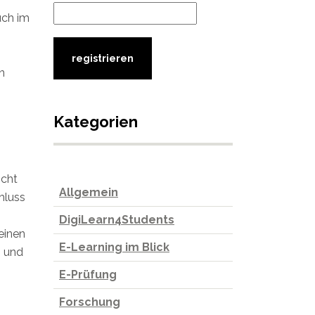
uch im
n
Kategorien
icht
Allgemein
hluss
DigiLearn4Students
einen
E-Learning im Blick
n und
E-Prüfung
Forschung