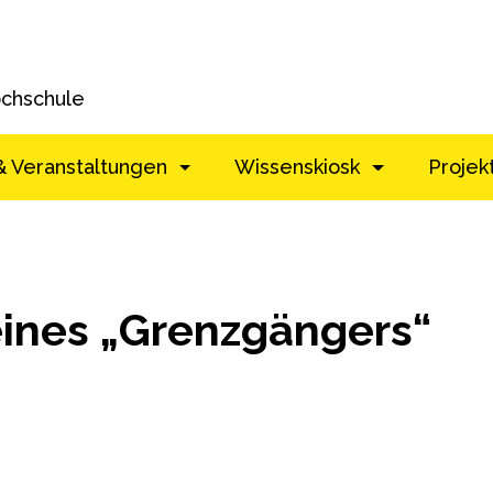
ochschule
& Veranstaltungen
Wissenskiosk
Projek
ines „Grenzgängers“