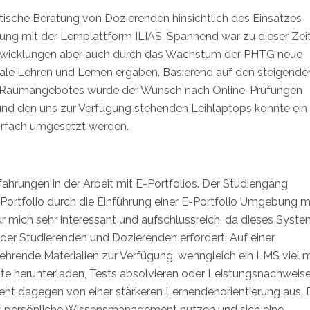
ische Beratung von Dozierenden hinsichtlich des Einsatzes
ndung mit der Lernplattform ILIAS. Spannend war zu dieser Zei
ntwicklungen aber auch durch das Wachstum der PHTG neue
ale Lehren und Lernen ergaben. Basierend auf den steigende
n Raumangebotes wurde der Wunsch nach Online-Prüfungen
S und den uns zur Verfügung stehenden Leihlaptops konnte ein
hrfach umgesetzt werden.
ahrungen in der Arbeit mit E-Portfolios. Der Studiengang
-Portfolio durch die Einführung einer E-Portfolio Umgebung mi
r mich sehr interessant und aufschlussreich, da dieses Syste
er Studierenden und Dozierenden erfordert. Auf einer
Lehrende Materialien zur Verfügung, wenngleich ein LMS viel 
e herunterladen, Tests absolvieren oder Leistungsnachweis
eht dagegen von einer stärkeren Lernendenorientierung aus. 
as persönliche Wissensmanagement nutzen und sich eine