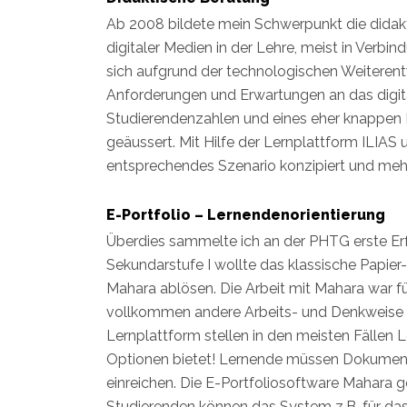
Ab 2008 bildete mein Schwerpunkt die didakt
digitaler Medien in der Lehre, meist in Verbi
sich aufgrund der technologischen Weitere
Anforderungen und Erwartungen an das digit
Studierendenzahlen und eines eher knappe
geäussert. Mit Hilfe der Lernplattform ILIA
entsprechendes Szenario konzipiert und me
E-Portfolio – Lernendenorientierung
Überdies sammelte ich an der PHTG erste Erf
Sekundarstufe I wollte das klassische Papier
Mahara ablösen. Die Arbeit mit Mahara war fü
vollkommen andere Arbeits- und Denkweise d
Lernplattform stellen in den meisten Fällen 
Optionen bietet! Lernende müssen Dokument
einreichen. Die E-Portfoliosoftware Mahara g
Studierenden können das System z.B. für d