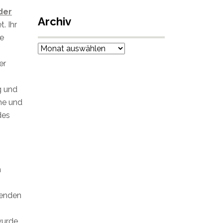
der
Archiv
. Ihr
ie
Archiv
er
g und
he und
des
n
menden
wurde