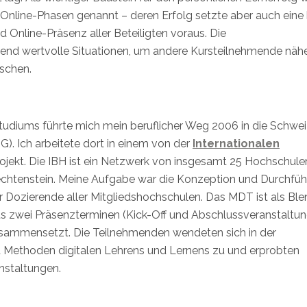
n Online-Phasen genannt – deren Erfolg setzte aber auch eine
Online-Präsenz aller Beteiligten voraus. Die
end wertvolle Situationen, um andere Kursteilnehmende näh
schen.
udiums führte mich mein beruflicher Weg 2006 in die Schwei
. Ich arbeitete dort in einem von der
Internationalen
rojekt. Die IBH ist ein Netzwerk von insgesamt 25 Hochschulen
iechtenstein. Meine Aufgabe war die Konzeption und Durchfü
r Dozierende aller Mitgliedshochschulen. Das MDT ist als Bl
us zwei Präsenzterminen (Kick-Off und Abschlussveranstaltu
usammensetzt. Die Teilnehmenden wendeten sich in der
 Methoden digitalen Lehrens und Lernens zu und erprobten
nstaltungen.