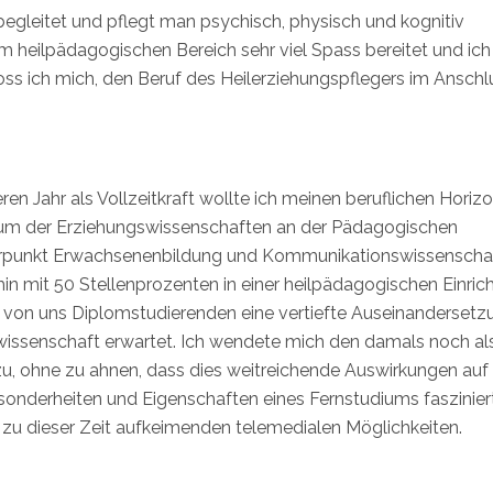
 begleitet und pflegt man psychisch, physisch und kognitiv
im heilpädagogischen Bereich sehr viel Spass bereitet und ich
ss ich mich, den Beruf des Heilerziehungspflegers im Anschl
n Jahr als Vollzeitkraft wollte ich meinen beruflichen Horiz
dium der Erziehungswissenschaften an der Pädagogischen
werpunkt Erwachsenenbildung und Kommunikationswissenschaf
n mit 50 Stellenprozenten in einer heilpädagogischen Einric
on uns Diplomstudierenden eine vertiefte Auseinandersetz
ssenschaft erwartet. Ich wendete mich den damals noch al
zu, ohne zu ahnen, dass dies weitreichende Auswirkungen auf
sonderheiten und Eigenschaften eines Fernstudiums faszinier
u dieser Zeit aufkeimenden telemedialen Möglichkeiten.