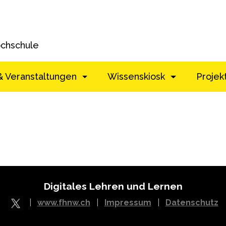
ochschule
& Veranstaltungen
Wissenskiosk
Projek
Digitales Lehren und Lernen
|
www.fhnw.ch
|
Impressum
|
Datenschutz