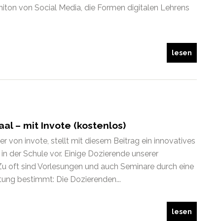
ton von Social Media, die Formen digitalen Lehrens
lesen
l – mit Invote (kostenlos)
er von invote, stellt mit diesem Beitrag ein innovatives
in der Schule vor. Einige Dozierende unserer
Zu oft sind Vorlesungen und auch Seminare durch eine
tung bestimmt: Die Dozierenden...
lesen