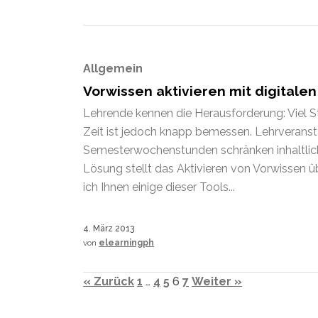
Allgemein
Vorwissen aktivieren mit digital
Lehrende kennen die Herausforderung: Viel Sto
Zeit ist jedoch knapp bemessen. Lehrveranst
Semesterwochenstunden schränken inhaltlich
Lösung stellt das Aktivieren von Vorwissen üb
ich Ihnen einige dieser Tools...
4. März 2013
von
elearningph
« Zurück
1
…
4
5
6
7
Weiter »