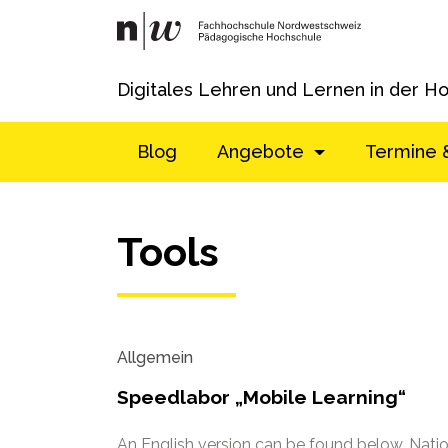
Digitales Lehren und Lernen in der H
Blog
Angebote
Termine 
Tools
Allgemein
Speedlabor „Mobile Learning“
An English version can be found below. Natio