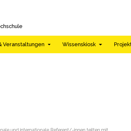
ochschule
& Veranstaltungen
Wissenskiosk
Projek
nale und internationale Referent/-innen teilten mit