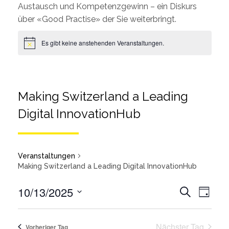
Austausch und Kompetenzgewinn – ein Diskurs
über «Good Practise» der Sie weiterbringt.
Es gibt keine anstehenden Veranstaltungen.
Making Switzerland a Leading
Digital InnovationHub
Veranstaltungen
Making Switzerland a Leading Digital InnovationHub
Veran
10/13/2025
Suche
Tag
Ansic
Wählen
Veransta
Sie
Nächster Tag
Such-
Vorheriger Tag